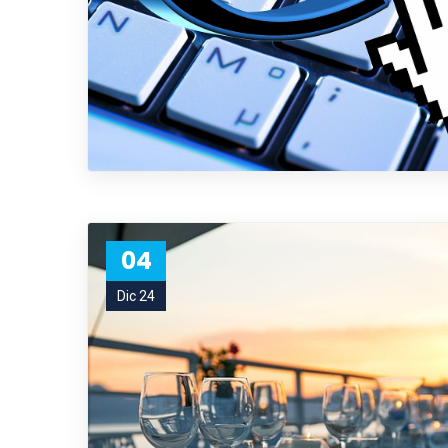
04
Dic 24