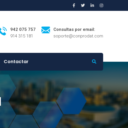
942 075 757
Consultas por email:
914 315 181
soporte@conprodat.com
Contactar
d