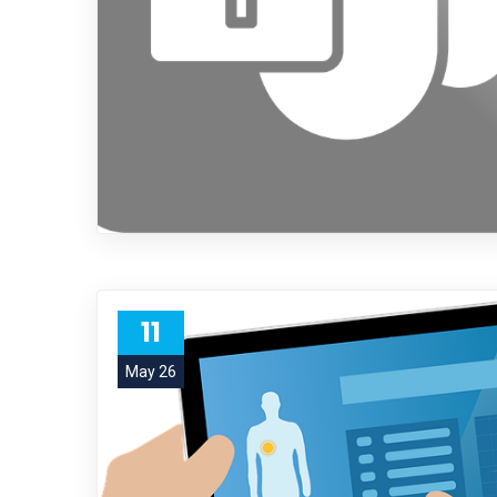
11
May 26