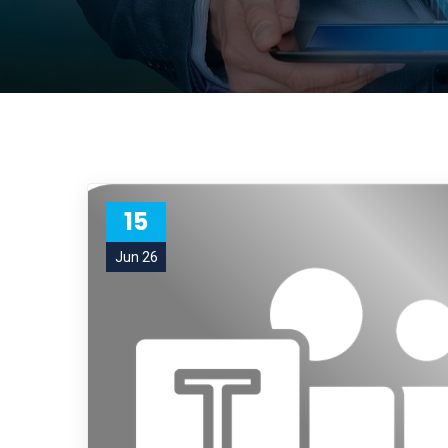
15
Jun 26