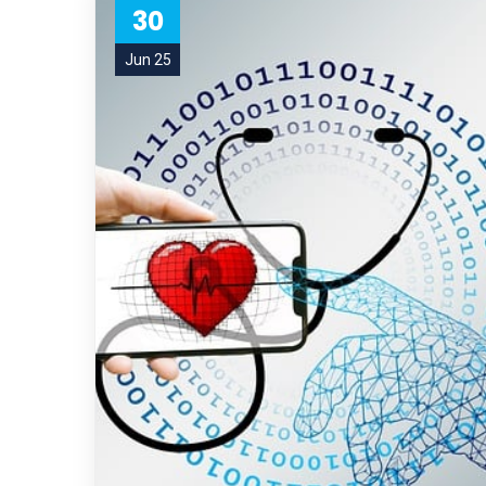
30
Jun 25