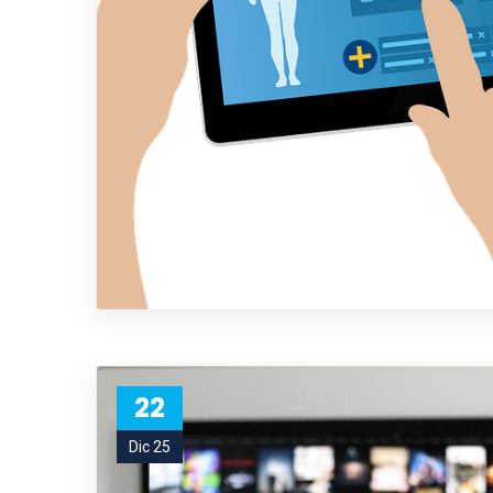
22
Dic 25