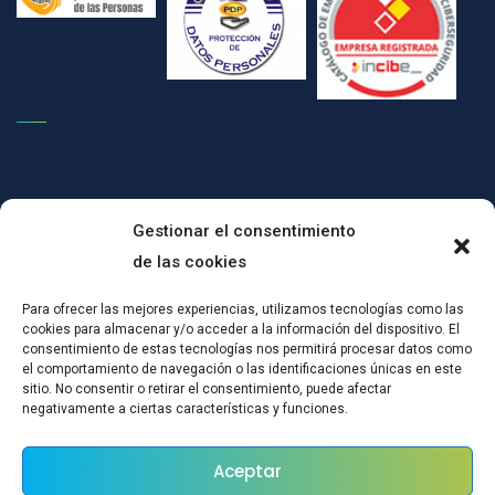
Gestionar el consentimiento
de las cookies
(c)CONPRODAT ha implementado un Plan de Transformación Digital
Para ofrecer las mejores experiencias, utilizamos tecnologías como las
cookies para almacenar y/o acceder a la información del dispositivo. El
para el mantenimiento del empleo por cuenta ajena, mediante
consentimiento de estas tecnologías nos permitirá procesar datos como
actuaciones de certificación en SGSI y mejoras tecnológicas:Esta
el comportamiento de navegación o las identificaciones únicas en este
actuación ha sido subvencionada a través del Plan de Recuperación,
sitio. No consentir o retirar el consentimiento, puede afectar
negativamente a ciertas características y funciones.
Transformación y Resiliencia en el marco de la Convocatoria realizada
por la Orden EPS/42/2021, de 28 de diciembre, por la que se
Aceptar
establecen las bases reguladoras y se aprueba una convocatoria de
subvenciones públicas destinadas a la financiación de las inversiones