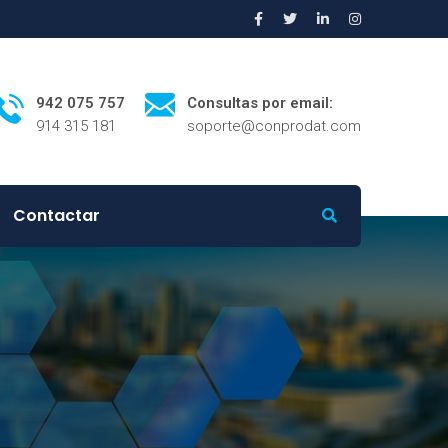
942 075 757
Consultas por email:
914 315 181
soporte@conprodat.com
Contactar