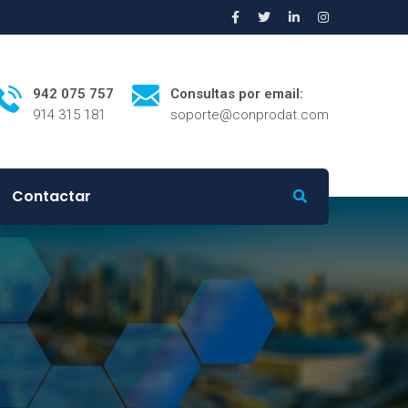
942 075 757
Consultas por email:
914 315 181
soporte@conprodat.com
Contactar