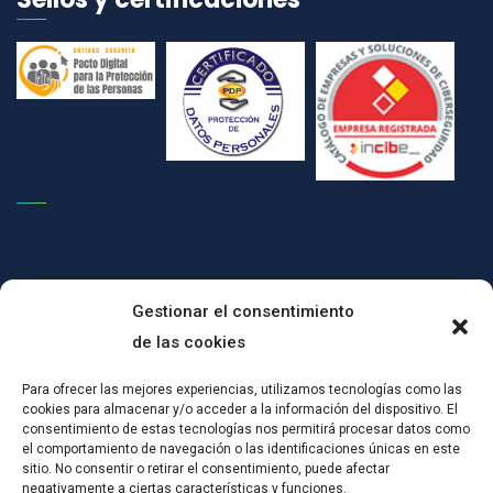
Gestionar el consentimiento
de las cookies
(c)CONPRODAT ha implementado un Plan de Transformación Digital
Para ofrecer las mejores experiencias, utilizamos tecnologías como las
cookies para almacenar y/o acceder a la información del dispositivo. El
para el mantenimiento del empleo por cuenta ajena, mediante
consentimiento de estas tecnologías nos permitirá procesar datos como
actuaciones de certificación en SGSI y mejoras tecnológicas:Esta
el comportamiento de navegación o las identificaciones únicas en este
actuación ha sido subvencionada a través del Plan de Recuperación,
sitio. No consentir o retirar el consentimiento, puede afectar
negativamente a ciertas características y funciones.