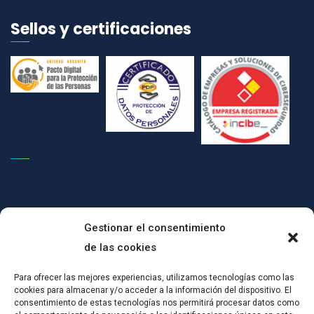
Sellos y certificaciones
Gestionar el consentimiento
de las cookies
(c)CONPRODAT ha implementado un Plan de Transformación Digital
Para ofrecer las mejores experiencias, utilizamos tecnologías como las
cookies para almacenar y/o acceder a la información del dispositivo. El
para el mantenimiento del empleo por cuenta ajena, mediante
consentimiento de estas tecnologías nos permitirá procesar datos como
actuaciones de certificación en SGSI y mejoras tecnológicas:Esta