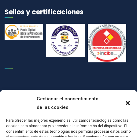
Sellos y certificaciones
Gestionar el consentimiento
de las cookies
(c)CONPRODAT ha implementado un Plan de Transformación Digital
Para ofrecer las mejores experiencias, utilizamos tecnologías como las
cookies para almacenar y/o acceder a la información del dispositivo. El
para el mantenimiento del empleo por cuenta ajena, mediante
consentimiento de estas tecnologías nos permitirá procesar datos como
actuaciones de certificación en SGSI y mejoras tecnológicas:Esta