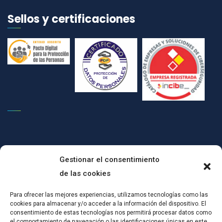
Sellos y certificaciones
Gestionar el consentimiento
de las cookies
(c)CONPRODAT ha implementado un Plan de Transformación Digital
Para ofrecer las mejores experiencias, utilizamos tecnologías como las
cookies para almacenar y/o acceder a la información del dispositivo. El
para el mantenimiento del empleo por cuenta ajena, mediante
consentimiento de estas tecnologías nos permitirá procesar datos como
actuaciones de certificación en SGSI y mejoras tecnológicas:Esta
el comportamiento de navegación o las identificaciones únicas en este