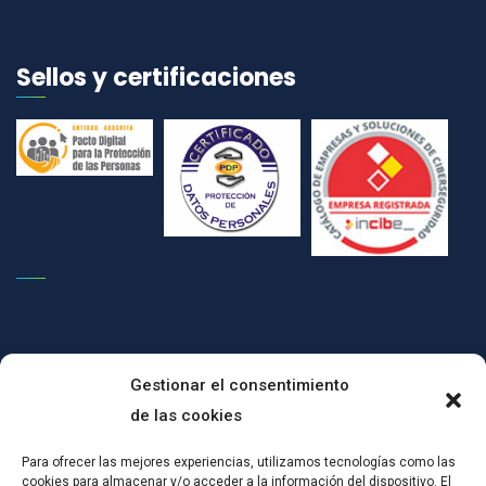
Sellos y certificaciones
Gestionar el consentimiento
de las cookies
(c)CONPRODAT ha implementado un Plan de Transformación Digital
Para ofrecer las mejores experiencias, utilizamos tecnologías como las
cookies para almacenar y/o acceder a la información del dispositivo. El