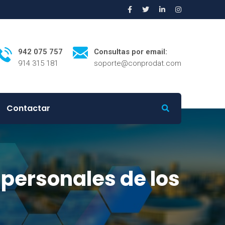
942 075 757
Consultas por email:
914 315 181
soporte@conprodat.com
Contactar
personales de los