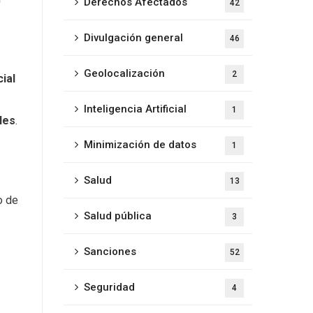
Derechos Afectados
42
Divulgación general
46
Geolocalización
2
ial
Inteligencia Artificial
1
les
.
Minimización de datos
1
Salud
13
o de
Salud pública
3
Sanciones
52
Seguridad
4