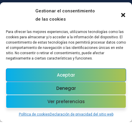
Gestionar el consentimiento
de las cookies
Para ofrecer las mejores experiencias, utilizamos tecnologías como las
cookies para almacenar y/o acceder a la información del dispositivo. El
consentimiento de estas tecnologías nos permitirá procesar datos como
el comportamiento de navegación o las identificaciones únicas en este
sitio. No consentir o retirar el consentimiento, puede afectar
(c)CONPRODAT ha implementado un Plan de Transformación Digital
negativamente a ciertas características y funciones.
para el mantenimiento del empleo por cuenta ajena, mediante
actuaciones de certificación en SGSI y mejoras tecnológicas:Esta
Aceptar
actuación ha sido subvencionada a través del Plan de Recuperación,
Transformación y Resiliencia en el marco de la Convocatoria realizada
Denegar
por la Orden EPS/42/2021, de 28 de diciembre, por la que se
establecen las bases reguladoras y se aprueba una convocatoria de
Ver preferencias
subvenciones públicas destinadas a la financiación de las inversiones
del Componente 23 Nuevos proyectos territoriales para el reequilibrio y
Política de cookies
Declaración de privacidad del sitio web
la equidad. Emprendimiento y microempresas, en el marco del Plan de
Recuperación, Transformación y Resiliencia para los ejercicios 2022 y