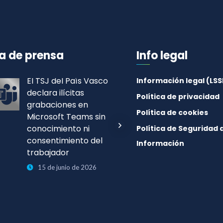
a de prensa
Info legal
El TSJ del País Vasco
LA AEPD SANCI
Información legal (LSS
declara ilícitas
CON 1,2 MILLON
Política de privacidad
grabaciones en
EUROS A QUIRÓ
Política de cookies
Microsoft Teams sin
SALUD POR DES
conocimiento ni
PRUEBAS CLÍNI
Política de Seguridad d
consentimiento del
APORTADAS PO
Información
trabajador
PACIENTE
15 de junio de 2026
5 de junio de 202