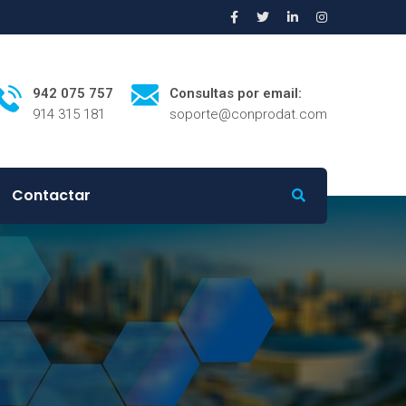
942 075 757
Consultas por email:
914 315 181
soporte@conprodat.com
Contactar