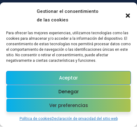
Gestionar el consentimiento
de las cookies
Para ofrecer las mejores experiencias, utilizamos tecnologías como las
cookies para almacenar y/o acceder a la información del dispositivo. El
consentimiento de estas tecnologías nos permitirá procesar datos como
el comportamiento de navegación o las identificaciones únicas en este
sitio. No consentir o retirar el consentimiento, puede afectar
(c)CONPRODAT ha implementado un Plan de Transformación Digital
negativamente a ciertas características y funciones.
para el mantenimiento del empleo por cuenta ajena, mediante
actuaciones de certificación en SGSI y mejoras tecnológicas:Esta
Aceptar
actuación ha sido subvencionada a través del Plan de Recuperación,
Transformación y Resiliencia en el marco de la Convocatoria realizada
Denegar
por la Orden EPS/42/2021, de 28 de diciembre, por la que se
establecen las bases reguladoras y se aprueba una convocatoria de
Ver preferencias
subvenciones públicas destinadas a la financiación de las inversiones
del Componente 23 Nuevos proyectos territoriales para el reequilibrio y
Política de cookies
Declaración de privacidad del sitio web
la equidad. Emprendimiento y microempresas, en el marco del Plan de
Recuperación, Transformación y Resiliencia para los ejercicios 2022 y