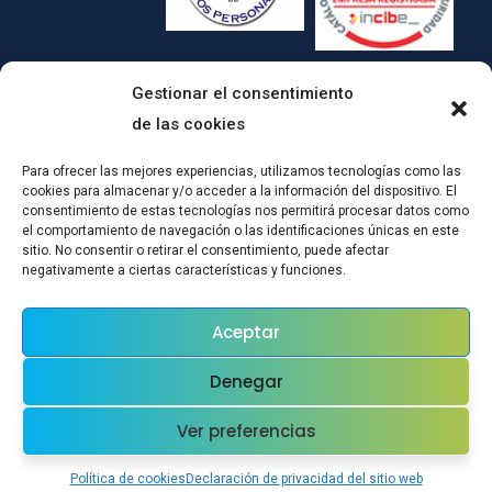
Gestionar el consentimiento
de las cookies
Para ofrecer las mejores experiencias, utilizamos tecnologías como las
cookies para almacenar y/o acceder a la información del dispositivo. El
consentimiento de estas tecnologías nos permitirá procesar datos como
el comportamiento de navegación o las identificaciones únicas en este
sitio. No consentir o retirar el consentimiento, puede afectar
(c)CONPRODAT ha implementado un Plan de Transformación Digital
negativamente a ciertas características y funciones.
para el mantenimiento del empleo por cuenta ajena, mediante
actuaciones de certificación en SGSI y mejoras tecnológicas:Esta
Aceptar
actuación ha sido subvencionada a través del Plan de Recuperación,
Transformación y Resiliencia en el marco de la Convocatoria realizada
Denegar
por la Orden EPS/42/2021, de 28 de diciembre, por la que se
establecen las bases reguladoras y se aprueba una convocatoria de
Ver preferencias
subvenciones públicas destinadas a la financiación de las inversiones
del Componente 23 Nuevos proyectos territoriales para el reequilibrio y
Política de cookies
Declaración de privacidad del sitio web