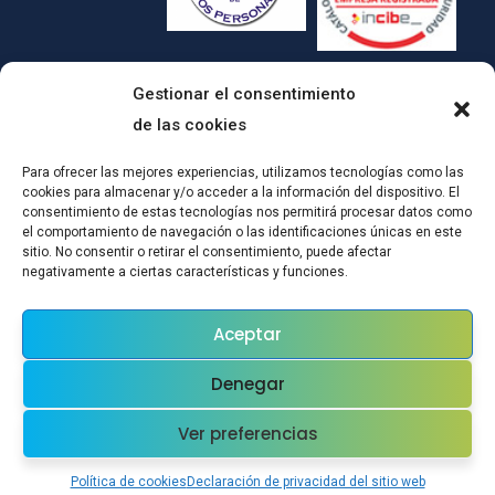
Gestionar el consentimiento
de las cookies
Para ofrecer las mejores experiencias, utilizamos tecnologías como las
cookies para almacenar y/o acceder a la información del dispositivo. El
consentimiento de estas tecnologías nos permitirá procesar datos como
el comportamiento de navegación o las identificaciones únicas en este
sitio. No consentir o retirar el consentimiento, puede afectar
(c)CONPRODAT ha implementado un Plan de Transformación Digital
negativamente a ciertas características y funciones.
para el mantenimiento del empleo por cuenta ajena, mediante
actuaciones de certificación en SGSI y mejoras tecnológicas:Esta
Aceptar
actuación ha sido subvencionada a través del Plan de Recuperación,
Transformación y Resiliencia en el marco de la Convocatoria realizada
Denegar
por la Orden EPS/42/2021, de 28 de diciembre, por la que se
establecen las bases reguladoras y se aprueba una convocatoria de
Ver preferencias
subvenciones públicas destinadas a la financiación de las inversiones
del Componente 23 Nuevos proyectos territoriales para el reequilibrio y
Política de cookies
Declaración de privacidad del sitio web